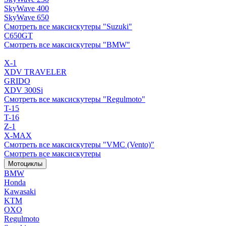
SkyWave 400
SkyWave 650
Смотреть все максискутеры "Suzuki"
C650GT
Смотреть все максискутеры "BMW"
X-1
XDV TRAVELER
GRIDO
XDV 300Si
Смотреть все максискутеры "Regulmoto"
T-15
T-16
Z-1
X-MAX
Смотреть все максискутеры "VMC (Vento)"
Смотреть все максискутеры
Мотоциклы
BMW
Honda
Kawasaki
KTM
OXO
Regulmoto