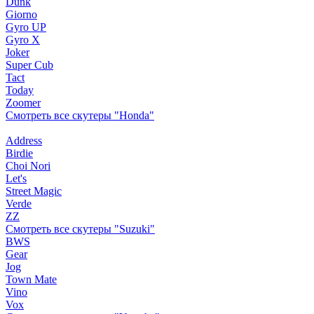
Dunk
Giorno
Gyro UP
Gyro X
Joker
Super Cub
Tact
Today
Zoomer
Смотреть все скутеры "Honda"
Address
Birdie
Choi Nori
Let's
Street Magic
Verde
ZZ
Смотреть все скутеры "Suzuki"
BWS
Gear
Jog
Town Mate
Vino
Vox