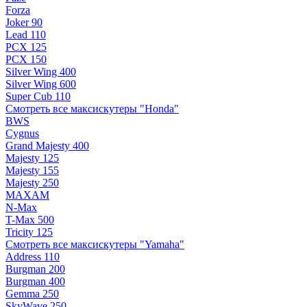
Forza
Joker 90
Lead 110
PCX 125
PCX 150
Silver Wing 400
Silver Wing 600
Super Cub 110
Смотреть все максискутеры "Honda"
BWS
Cygnus
Grand Majesty 400
Majesty 125
Majesty 155
Majesty 250
MAXAM
N-Max
T-Max 500
Tricity 125
Смотреть все максискутеры "Yamaha"
Address 110
Burgman 200
Burgman 400
Gemma 250
SkyWave 250