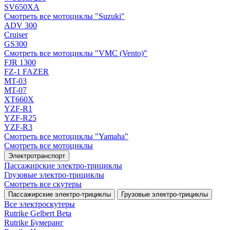
SV650XA
Смотреть все мотоциклы "Suzuki"
ADV 300
Cruiser
GS300
Смотреть все мотоциклы "VMC (Vento)"
FJR 1300
FZ-1 FAZER
MT-03
MT-07
XT660X
YZF-R1
YZF-R25
YZF-R3
Смотреть все мотоциклы "Yamaha"
Смотреть все мотоциклы
Электротранспорт
Пассажирские электро‑трициклы
Грузовые электро‑трициклы
Смотреть все скутеры
Пассажирские электро‑трициклы
Грузовые электро‑трициклы
Все электро­скутеры
Rutrike Gelbert Beta
Rutrike Бумеранг