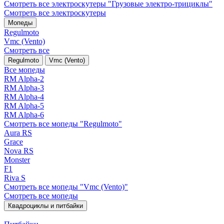
Смотреть все электро­скутеры "Грузовые электро‑трициклы"
Смотреть все электро­скутеры
Мопеды
Regulmoto
Vmc (Vento)
Смотреть все
Regulmoto
Vmc (Vento)
Все мопеды
RM Alpha-2
RM Alpha-3
RM Alpha-4
RM Alpha-5
RM Alpha-6
Смотреть все мопеды "Regulmoto"
Aura RS
Grace
Nova RS
Monster
F1
Riva S
Смотреть все мопеды "Vmc (Vento)"
Смотреть все мопеды
Квадроциклы и питбайки