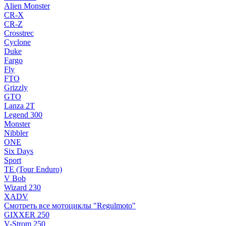
Alien Monster
CR-X
CR-Z
Crosstrec
Cyclone
Duke
Fargo
Fly
FTO
Grizzly
GTO
Lanza 2T
Legend 300
Monster
Nibbler
ONE
Six Days
Sport
TE (Tour Enduro)
V Bob
Wizard 230
XADV
Смотреть все мотоциклы "Regulmoto"
GIXXER 250
V-Strom 250