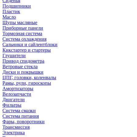
Сиденья
Подшипники
Пластик
Масло
Щупы масляные
Приборные панели
Тормозная система
Система охлаждения
Сальники и сайлентблоки
Кикстартер и стартеры
Глушители
Привод спидометра
Ветровые стекла
Диски и покрышки
ЦПГ, головки, коленвалы
Рамы, рули, гироскопы
Амортизаторы
Велозапчасти
Двигатели
Фильтры
Система смазки
Система питания
Фары, поворотники
Трансмиссия
Электрика