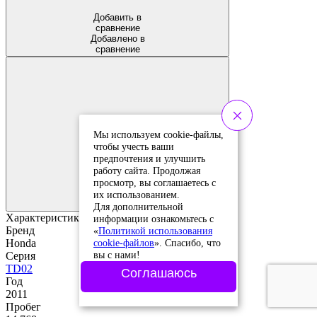
Добавить в
сравнение
Добавлено в
сравнение
Мы используем cookie-файлы,
чтобы учесть ваши
предпочтения и улучшить
работу сайта. Продолжая
Добавить в
просмотр, вы соглашаетесь с
избранное
Добавлено в
их использованием.
избранное
Для дополнительной
Характеристики
информации ознакомьтесь с
Бренд
«
Политикой использования
cookie-файлов
». Спасибо, что
Honda
вы с нами!
Серия
TD02
Соглашаюсь
Год
2011
Пробег