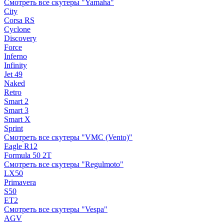
Смотреть все скутеры "Yamaha"
City
Corsa RS
Cyclone
Discovery
Force
Inferno
Infinity
Jet 49
Naked
Retro
Smart 2
Smart 3
Smart X
Sprint
Смотреть все скутеры "VMC (Vento)"
Eagle R12
Formula 50 2Т
Смотреть все скутеры "Regulmoto"
LX50
Primavera
S50
ET2
Смотреть все скутеры "Vespa"
AGV