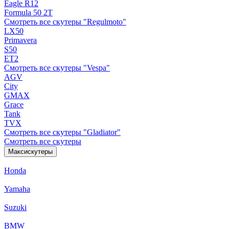
Eagle R12
Formula 50 2Т
Смотреть все скутеры "Regulmoto"
LX50
Primavera
S50
ET2
Смотреть все скутеры "Vespa"
AGV
City
GMAX
Grace
Tank
TVX
Смотреть все скутеры "Gladiator"
Смотреть все скутеры
Максискутеры
Honda
Yamaha
Suzuki
BMW