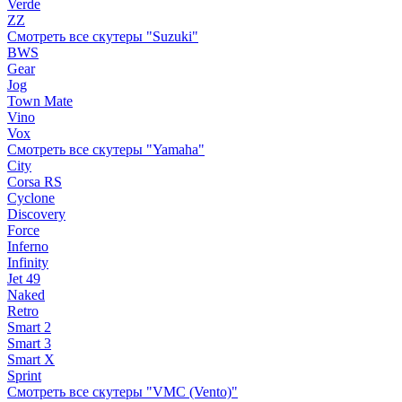
Verde
ZZ
Смотреть все скутеры "Suzuki"
BWS
Gear
Jog
Town Mate
Vino
Vox
Смотреть все скутеры "Yamaha"
City
Corsa RS
Cyclone
Discovery
Force
Inferno
Infinity
Jet 49
Naked
Retro
Smart 2
Smart 3
Smart X
Sprint
Смотреть все скутеры "VMC (Vento)"