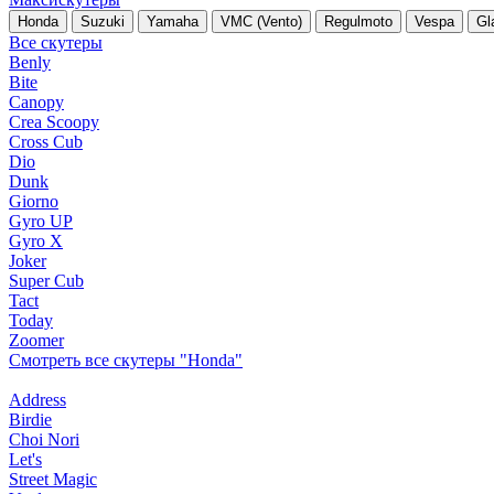
Honda
Suzuki
Yamaha
VMC (Vento)
Regulmoto
Vespa
Gl
Все скутеры
Benly
Bite
Canopy
Crea Scoopy
Cross Cub
Dio
Dunk
Giorno
Gyro UP
Gyro X
Joker
Super Cub
Tact
Today
Zoomer
Смотреть все скутеры "Honda"
Address
Birdie
Choi Nori
Let's
Street Magic