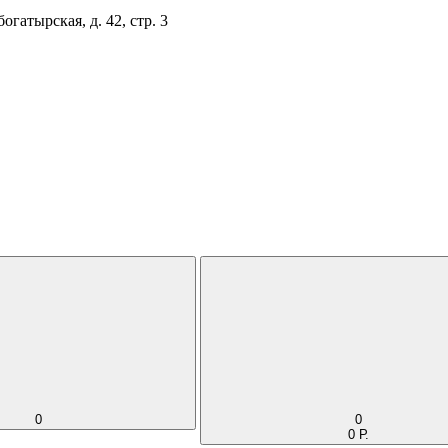
огатырская, д. 42, стр. 3
0
0
0 Р.