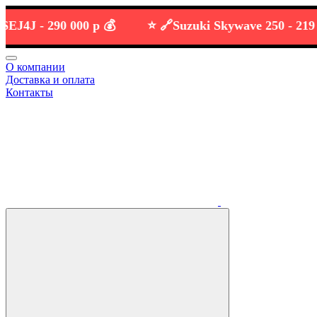
J -
290 000 р 💰
⭐️ 🔗
Suzuki Skywave 250 -
219 000 
О компании
Доставка и оплата
Контакты