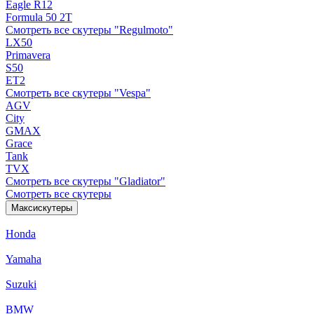
Eagle R12
Formula 50 2Т
Смотреть все скутеры "Regulmoto"
LX50
Primavera
S50
ET2
Смотреть все скутеры "Vespa"
AGV
City
GMAX
Grace
Tank
TVX
Смотреть все скутеры "Gladiator"
Смотреть все скутеры
Максискутеры
Honda
Yamaha
Suzuki
BMW