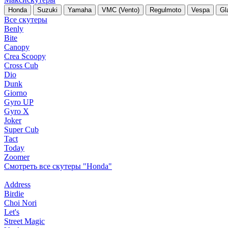
Honda
Suzuki
Yamaha
VMC (Vento)
Regulmoto
Vespa
Gl
Все скутеры
Benly
Bite
Canopy
Crea Scoopy
Cross Cub
Dio
Dunk
Giorno
Gyro UP
Gyro X
Joker
Super Cub
Tact
Today
Zoomer
Смотреть все скутеры "Honda"
Address
Birdie
Choi Nori
Let's
Street Magic