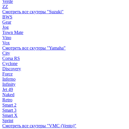
Verde
ZZ
Смотреть все скутеры "Suzuki"
BWS
Gear
Jog
Town Mate
Vino
Vox
Смотреть все скутеры "Yamaha"
City
Corsa RS
Cyclone
Discovery
Force
Inferno
Infinity
Jet 49
Naked
Retro
Smart 2
Smart 3
Smart X
Sprint
Смотреть все скутеры "VMC (Vento)"