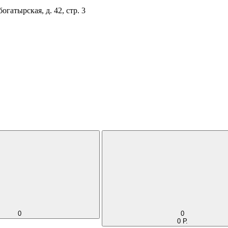
огатырская, д. 42, стр. 3
0
0
0 Р.