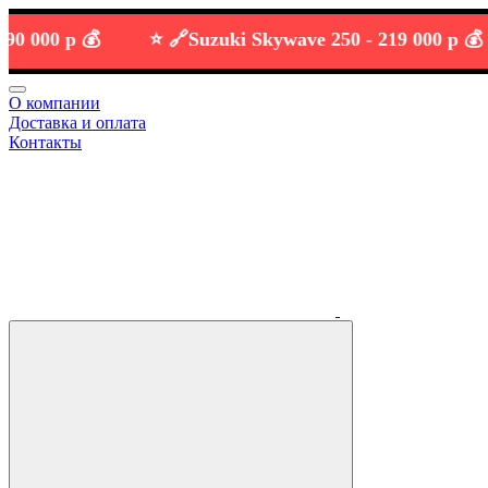
000 р 💰
⭐️ 🔗
Suzuki Skywave 250 -
219 000 р 💰
О компании
Доставка и оплата
Контакты