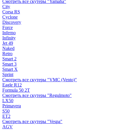
Смотреть все скутеры "Yamaha"
City
Corsa RS
Cyclone
Discovery
Force
Inferno
Infinity
Jet 49
Naked
Retro
Smart 2
Smart 3
Smart X
Sprint
Смотреть все скутеры "VMC (Vento)"
Eagle R12
Formula 50 2Т
Смотреть все скутеры "Regulmoto"
LX50
Primavera
S50
ET2
Смотреть все скутеры "Vespa"
AGV