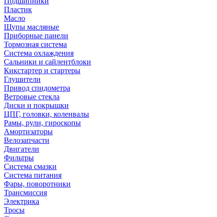
Подшипники
Пластик
Масло
Щупы масляные
Приборные панели
Тормозная система
Система охлаждения
Сальники и сайлентблоки
Кикстартер и стартеры
Глушители
Привод спидометра
Ветровые стекла
Диски и покрышки
ЦПГ, головки, коленвалы
Рамы, рули, гироскопы
Амортизаторы
Велозапчасти
Двигатели
Фильтры
Система смазки
Система питания
Фары, поворотники
Трансмиссия
Электрика
Тросы