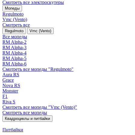
Смотреть все электро­скутеры
Мопеды
Regulmoto
Vmc (Vento)
Смотреть все
Regulmoto
Vmc (Vento)
Все мопеды
RM Alpha-2
RM Alpha-3
RM Alpha-4
RM Alpha-5
RM Alpha-6
Смотреть все мопеды "Regulmoto"
Aura RS
Grace
Nova RS
Monster
F1
Riva S
Смотреть все мопеды "Vmc (Vento)"
Смотреть все мопеды
Квадроциклы и питбайки
Питбайки