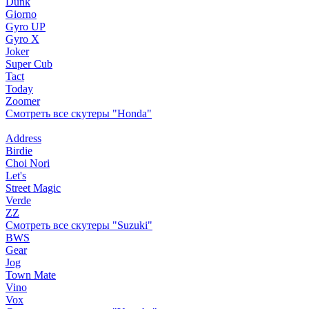
Dunk
Giorno
Gyro UP
Gyro X
Joker
Super Cub
Tact
Today
Zoomer
Смотреть все скутеры "Honda"
Address
Birdie
Choi Nori
Let's
Street Magic
Verde
ZZ
Смотреть все скутеры "Suzuki"
BWS
Gear
Jog
Town Mate
Vino
Vox