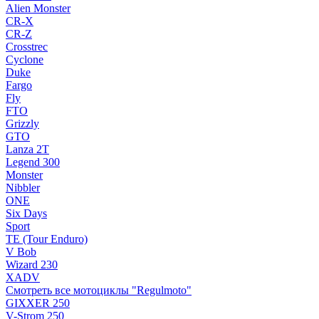
Alien Monster
CR-X
CR-Z
Crosstrec
Cyclone
Duke
Fargo
Fly
FTO
Grizzly
GTO
Lanza 2T
Legend 300
Monster
Nibbler
ONE
Six Days
Sport
TE (Tour Enduro)
V Bob
Wizard 230
XADV
Смотреть все мотоциклы "Regulmoto"
GIXXER 250
V-Strom 250