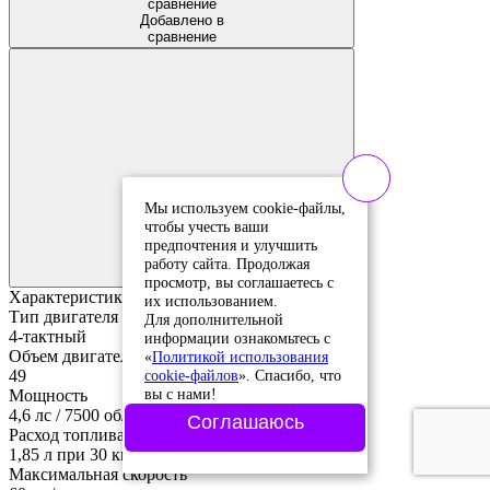
сравнение
Добавлено в
сравнение
Мы используем cookie-файлы,
чтобы учесть ваши
Добавить в
избранное
предпочтения и улучшить
Добавлено в
работу сайта. Продолжая
избранное
просмотр, вы соглашаетесь с
Характеристики
их использованием.
Тип двигателя
Для дополнительной
4-тактный
информации ознакомьтесь с
Объем двигателя
«
Политикой использования
cookie-файлов
». Спасибо, что
49
вы с нами!
Мощность
4,6 лс / 7500 об/мин
Соглашаюсь
Расход топлива
1,85 л при 30 км/ч
Максимальная скорость