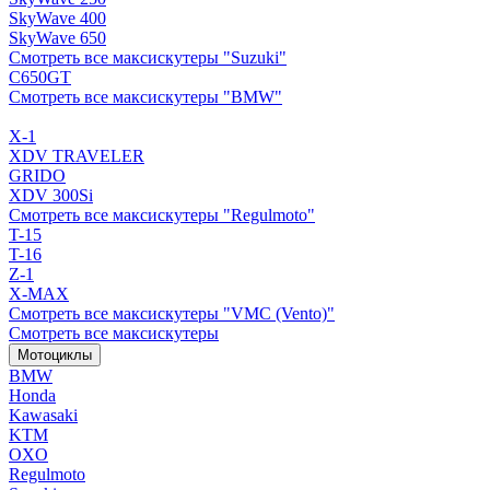
SkyWave 400
SkyWave 650
Смотреть все максискутеры "Suzuki"
C650GT
Смотреть все максискутеры "BMW"
X-1
XDV TRAVELER
GRIDO
XDV 300Si
Смотреть все максискутеры "Regulmoto"
T-15
T-16
Z-1
X-MAX
Смотреть все максискутеры "VMC (Vento)"
Смотреть все максискутеры
Мотоциклы
BMW
Honda
Kawasaki
KTM
OXO
Regulmoto