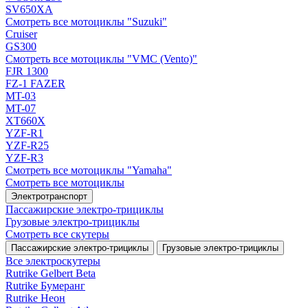
SV650XA
Смотреть все мотоциклы "Suzuki"
Cruiser
GS300
Смотреть все мотоциклы "VMC (Vento)"
FJR 1300
FZ-1 FAZER
MT-03
MT-07
XT660X
YZF-R1
YZF-R25
YZF-R3
Смотреть все мотоциклы "Yamaha"
Смотреть все мотоциклы
Электротранспорт
Пассажирские электро‑трициклы
Грузовые электро‑трициклы
Смотреть все скутеры
Пассажирские электро‑трициклы
Грузовые электро‑трициклы
Все электро­скутеры
Rutrike Gelbert Beta
Rutrike Бумеранг
Rutrike Неон