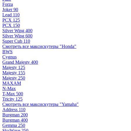
Forza
Joker 90
Lead 110
PCX 125
PCX 150
Silver Wing 400
Silver Wing 600
Super Cub 110
Смотреть все максискутеры "Honda"
BWS
Cygnus
Grand Majesty 400
Majesty 125
Majesty 155
Majesty 250
MAXAM
N-Max
T-Max 500
Tricity 125
Смотреть все максискутеры "Yamaha"
Address 110
Burgman 200
Burgman 400
Gemma 250
SkyWave 250